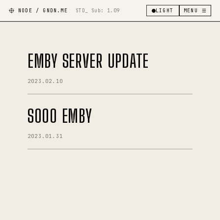
NODE / GNDN.ME
STD_ Sub:
1.09
LIGHT
MENU ☰
EMBY SERVER UPDATE
2023.02.10
SOOO EMBY
2023.01.31